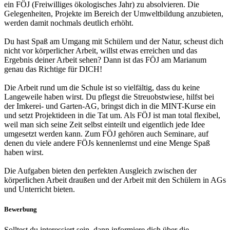
ein FÖJ (Freiwilliges ökologisches Jahr) zu absolvieren. Die
Gelegenheiten, Projekte im Bereich der Umweltbildung anzubieten,
werden damit nochmals deutlich erhöht.
Du hast Spaß am Umgang mit Schülern und der Natur, scheust dich
nicht vor körperlicher Arbeit, willst etwas erreichen und das
Ergebnis deiner Arbeit sehen? Dann ist das FÖJ am Marianum
genau das Richtige für DICH!
Die Arbeit rund um die Schule ist so vielfältig, dass du keine
Langeweile haben wirst. Du pflegst die Streuobstwiese, hilfst bei
der Imkerei- und Garten-AG, bringst dich in die MINT-Kurse ein
und setzt Projektideen in die Tat um. Als FÖJ ist man total flexibel,
weil man sich seine Zeit selbst einteilt und eigentlich jede Idee
umgesetzt werden kann. Zum FÖJ gehören auch Seminare, auf
denen du viele andere FÖJs kennenlernst und eine Menge Spaß
haben wirst.
Die Aufgaben bieten den perfekten Ausgleich zwischen der
körperlichen Arbeit draußen und der Arbeit mit den Schülern in AGs
und Unterricht bieten.
Bewerbung
Solltest du interessiert sein, dann informiere dich über die