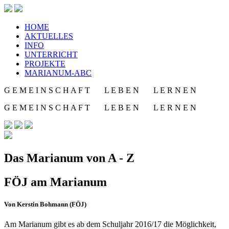
HOME
AKTUELLES
INFO
UNTERRICHT
PROJEKTE
MARIANUM-ABC
G E M E I N S C H A F T L E B E N L E R N E N
G E M E I N S C H A F T L E B E N L E R N E N
Das Marianum von A - Z
FÖJ am Marianum
Von Kerstin Bohmann (FÖJ)
Am Marianum gibt es ab dem Schuljahr 2016/17 die Möglichkeit,