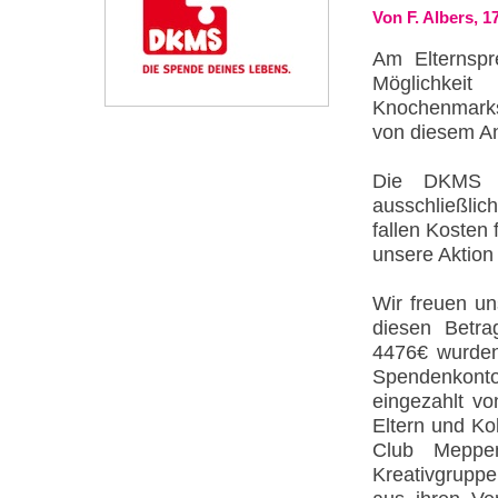
Von F. Albers, 1
Am Elternspr
Möglichke
Knochenmarks
von diesem A
Die DKMS is
ausschließli
fallen Kosten
unsere Aktion 
Wir freuen un
diesen Betr
4476€ wurden
Spendenkonto
eingezahlt v
Eltern und Ko
Club Meppe
Kreativgrupp